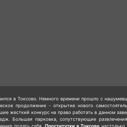
ился в Токсово. Немного времени прошло с нашумевш
ческое продолжение - открытие нового самостоятель
ие жесткий конкурс на право работать в данном заве
тедж. Большая парковка, сопутствующие развлечени
мение подать себя.
Проститутки в Токсово
настолько 