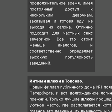
продолжительное время, имея
постоянный доступ к
нескольким девочкам,
заказывая и готовя еду, не
выходя из салона. Отлично
подходит для частных
секс
вечеринок. Все это стоит
меньше аналогов, и
соответственно определяет
высокую популярность
заведений.
Интим и шлюхи в Токсово.
Новый филиал публичного дома №1 появ
Петербурге, и вот долгожданное логи
прежний. Только лучшие
шлюхи
прошедш
уютное место, где располагается кот
главное это девушки, их внешность и у