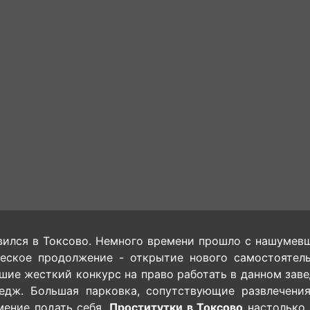
ился в Токсово. Немного времени прошло с нашумевш
ческое продолжение - открытие нового самостоятель
ие жесткий конкурс на право работать в данном заве
тедж. Большая парковка, сопутствующие развлечени
мение подать себя.
Проститутки в Токсово
настолько 