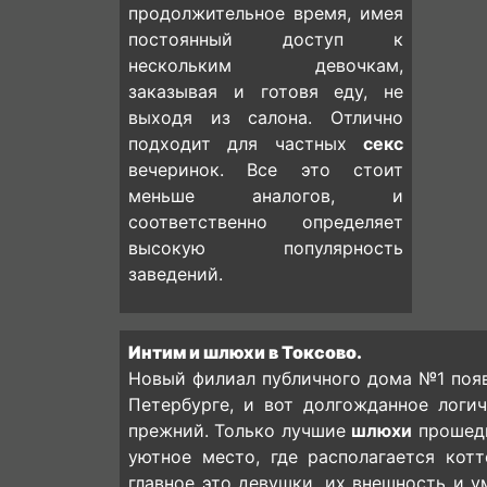
продолжительное время, имея
постоянный доступ к
нескольким девочкам,
заказывая и готовя еду, не
выходя из салона. Отлично
подходит для частных
секс
вечеринок. Все это стоит
меньше аналогов, и
соответственно определяет
высокую популярность
заведений.
Интим и шлюхи в Токсово.
Новый филиал публичного дома №1 появ
Петербурге, и вот долгожданное логи
прежний. Только лучшие
шлюхи
прошедш
уютное место, где располагается кот
главное это девушки, их внешность и у