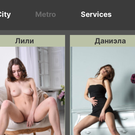
ity
Metro
Services
Лили
Даниэла