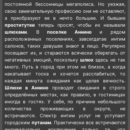
постоянной бессонницы мегаполиса. Но уезжая,
свою замечательную профессию они не оставляют,
а преобразуют ее в нечто большее. И бывшие
проститутки
теперь просят, чтобы их называли
шлюхами
. В
поселке Аннино
и рядом
расположенных поселениях, завсегдатае интим
салонов, таких девушек знают в лицо. Регулярно
посещают их, и стараются всячески оберегать от
негативных эмоций, поскольку
шлюх
здесь не так
много. Путь в город при этом не близок, а когда
накатывает тоска и хочется расслабиться, то
каждая минута ожидания как целая вечность.
Шлюхи в Аннино
проводят свидания в строго
определённых местах, как правило, в гостиницах
иногда в гостях. У себя, по причине небольшого
количества проживающих в округе, не
встречаются. Спектр интим услуг не уступает
городским
путанам
. Практически все встречаются
индивидуально, исключение только те, что