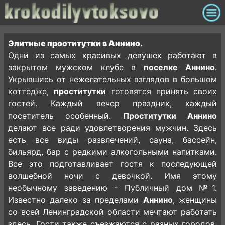
Элитные проститутки в Аннино.
Одни из самых красивых девушек работают в
закрытом мужском клубе в
поселке Аннино
.
Укрывшись от нежелательных взглядов в большом
коттедже,
проститутки
готовятся принять своих
гостей. Каждый вечер праздник, каждый
посетитель особенный.
Проститутки Аннино
делают все ради удовлетворения мужчин. Здесь
есть все виды развлечений, сауна, бассейн,
бильярд, бар с редкими алкогольными напитками.
Все это подготавливает гостя к последующей
волшебной ночи с девочкой. Имя этому
необычному заведению - Публичный дом №1.
Известно далеко за пределами
Аннино
, женщины
со всей Ленинградской области мечтают работать
здесь. Гости также съезжаются с разных городов.